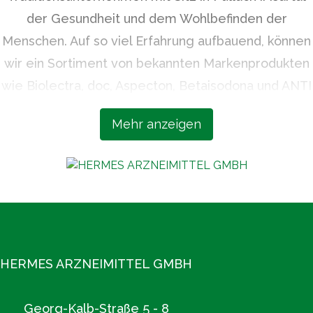
der Gesundheit und dem Wohlbefinden der
Menschen. Auf so viel Erfahrung aufbauend, können
wir ein Sortiment von bekannten Markenprodukten
wie Biolectra, doc, Aspecton, Betaisodona und ANTI
BRUMM bieten, die höchsten Qualitätsansprüchen
Mehr anzeigen
und neuesten wissenschaftlichen Erkenntnissen
entsprechen. Unsere Expertise, unsere Sorgfalt
und unsere Verlässlichkeit machen uns zu einem
geschätzten Partner der Apotheken.
Mehr unter www.hermes-arzneimittel.com
HERMES ARZNEIMITTEL GMBH
Georg-Kalb-Straße 5 - 8