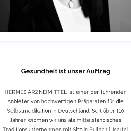
isa Arnold
ressekontakt
PR Managerin
lisa.arnold@hermes-
rzneimittel.com
+49 89 / 79 102 20 232
Gesundheit ist unser Auftrag
HERMES ARZNEIMITTEL ist einer der führenden
Anbieter von hochwertigen Präparaten für die
Selbstmedikation in Deutschland. Seit über 110
Jahren widmen wir uns als mittelständisches
Traditionsunternehmen mit Sitz in Pullach i. Isartal