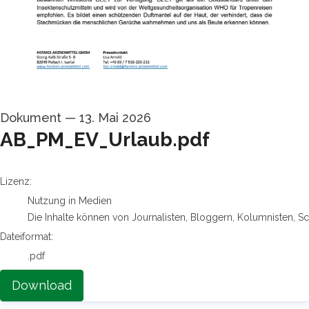
Dokument
—
13. Mai 2026
AB_PM_EV_Urlaub.pdf
go to media item
Lizenz:
Nutzung in Medien
Die Inhalte können von Journalisten, Bloggern, Kolumnisten, S
Dateiformat:
.pdf
Download