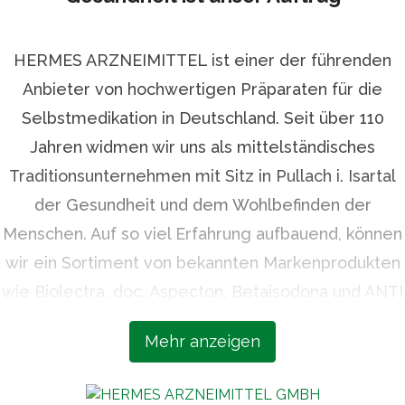
HERMES ARZNEIMITTEL ist einer der führenden
Anbieter von hochwertigen Präparaten für die
Selbstmedikation in Deutschland. Seit über 110
Jahren widmen wir uns als mittelständisches
Traditionsunternehmen mit Sitz in Pullach i. Isartal
der Gesundheit und dem Wohlbefinden der
Menschen. Auf so viel Erfahrung aufbauend, können
wir ein Sortiment von bekannten Markenprodukten
wie Biolectra, doc, Aspecton, Betaisodona und ANTI
BRUMM bieten, die höchsten Qualitätsansprüchen
Mehr anzeigen
und neuesten wissenschaftlichen Erkenntnissen
entsprechen. Unsere Expertise, unsere Sorgfalt