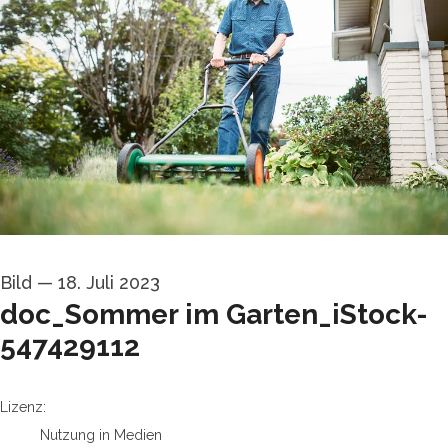
Bild
—
18. Juli 2023
doc_Sommer im Garten_iStock-
547429112
go to media item
Lizenz:
Nutzung in Medien