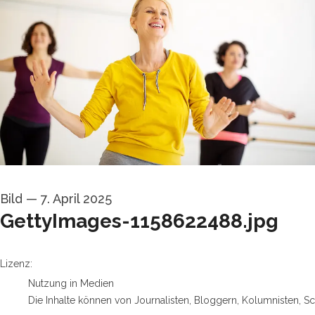
Bild
—
7. April 2025
GettyImages-1158622488.jpg
go to media item
Lizenz:
Nutzung in Medien
Die Inhalte können von Journalisten, Bloggern, Kolumnisten, S