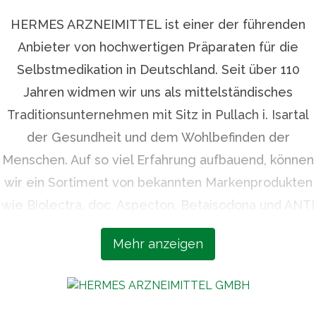
HERMES ARZNEIMITTEL ist einer der führenden
Anbieter von hochwertigen Präparaten für die
Selbstmedikation in Deutschland. Seit über 110
Jahren widmen wir uns als mittelständisches
Traditionsunternehmen mit Sitz in Pullach i. Isartal
der Gesundheit und dem Wohlbefinden der
Menschen. Auf so viel Erfahrung aufbauend, können
wir ein Sortiment von bekannten Markenprodukten
wie Biolectra, doc, Aspecton, Betaisodona und ANTI
BRUMM bieten, die höchsten Qualitätsansprüchen
Mehr anzeigen
und neuesten wissenschaftlichen Erkenntnissen
entsprechen. Unsere Expertise, unsere Sorgfalt
und unsere Verlässlichkeit machen uns zu einem