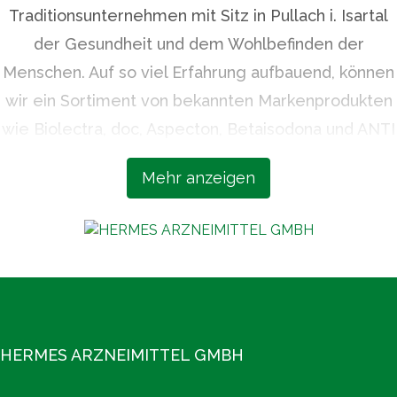
Traditionsunternehmen mit Sitz in Pullach i. Isartal
der Gesundheit und dem Wohlbefinden der
Menschen. Auf so viel Erfahrung aufbauend, können
wir ein Sortiment von bekannten Markenprodukten
wie Biolectra, doc, Aspecton, Betaisodona und ANTI
BRUMM bieten, die höchsten Qualitätsansprüchen
Mehr anzeigen
und neuesten wissenschaftlichen Erkenntnissen
entsprechen. Unsere Expertise, unsere Sorgfalt
und unsere Verlässlichkeit machen uns zu einem
geschätzten Partner der Apotheken.
Mehr unter www.hermes-arzneimittel.com
HERMES ARZNEIMITTEL GMBH