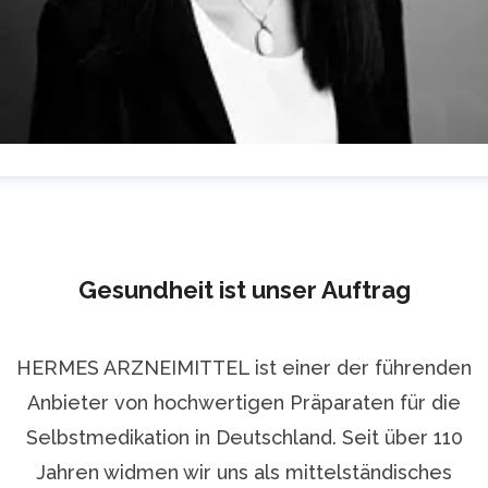
isa Arnold
ressekontakt
PR Managerin
lisa.arnold@hermes-
rzneimittel.com
+49 89 / 79 102 20 232
Gesundheit ist unser Auftrag
HERMES ARZNEIMITTEL ist einer der führenden
Anbieter von hochwertigen Präparaten für die
Selbstmedikation in Deutschland. Seit über 110
Jahren widmen wir uns als mittelständisches