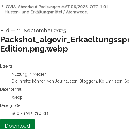
Bild
—
11. September 2025
Packshot_algovir_Erkaeltungssp
Edition.png.webp
go to media item
Lizenz:
Nutzung in Medien
Die Inhalte können von Journalisten, Bloggern, Kolumnisten, S
Dateiformat:
.webp
Dateigröße:
860 x 1092, 71,4 KB
Download