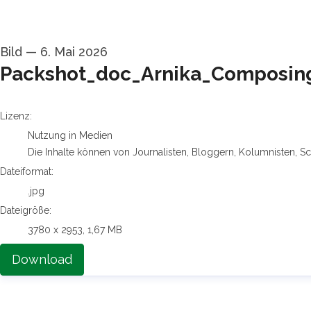
Bild
—
6. Mai 2026
Packshot_doc_Arnika_Composin
go to media item
Lizenz:
Nutzung in Medien
Die Inhalte können von Journalisten, Bloggern, Kolumnisten, S
Dateiformat:
.jpg
Dateigröße:
3780 x 2953, 1,67 MB
Download