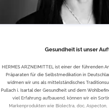
Gesundheit ist unser Auf
HERMES ARZNEIMITTEL ist einer der führenden An
Präparaten für die Selbstmedikation in Deutschla
isa Arnold
widmen wir uns als mittelständisches Traditions
ressekontakt
PR Managerin
lisa.arnold@hermes-arz
Pullach i. Isartal der Gesundheit und dem Wohlbefi
02 20 232
viel Erfahrung aufbauend, können wir ein Sor
Markenprodukten wie Biolectra, doc, Aspecton,