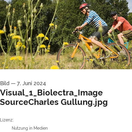
Bild
—
7. Juni 2024
Visual_1_Biolectra_Image
SourceCharles Gullung.jpg
go to media item
Lizenz:
Nutzung in Medien