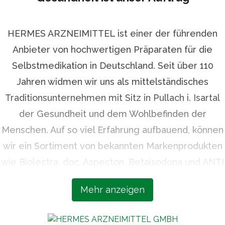
HERMES ARZNEIMITTEL ist einer der führenden
Anbieter von hochwertigen Präparaten für die
Selbstmedikation in Deutschland. Seit über 110
Jahren widmen wir uns als mittelständisches
Traditionsunternehmen mit Sitz in Pullach i. Isartal
der Gesundheit und dem Wohlbefinden der
Menschen. Auf so viel Erfahrung aufbauend, können
wir ein Sortiment von bekannten Markenprodukten
wie Biolectra, doc, Aspecton, Betaisodona und ANTI
BRUMM bieten, die höchsten Qualitätsansprüchen
Mehr anzeigen
und neuesten wissenschaftlichen Erkenntnissen
entsprechen. Unsere Expertise, unsere Sorgfalt