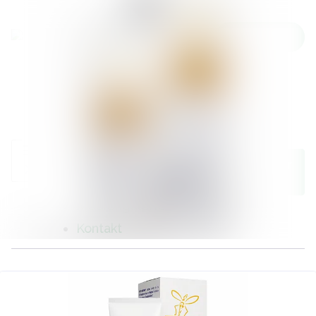
Neueste
Im Newsroom suchen
Meldungen
Alle
Folgen
Nicht mehr
folgen
Meldungen
Mediengalerie
Kontakt