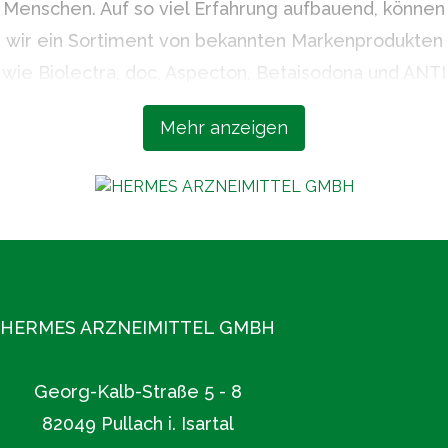
Menschen. Auf so viel Erfahrung aufbauend, können
wir ein Sortiment von bekannten Markenprodukten
wie Biolectra, doc, Aspecton, Betaisodona und ANTI
BRUMM bieten, die höchsten Qualitätsansprüchen
Mehr anzeigen
und neuesten wissenschaftlichen Erkenntnissen
entsprechen. Unsere Expertise, unsere Sorgfalt
und unsere Verlässlichkeit machen uns zu einem
geschätzten Partner der Apotheken.
Mehr unter www.hermes-arzneimittel.com
HERMES ARZNEIMITTEL GMBH
Georg-Kalb-Straße 5 - 8
82049 Pullach i. Isartal