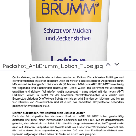
Packshot_AntiBrumm_Lotion_Tube.jpg