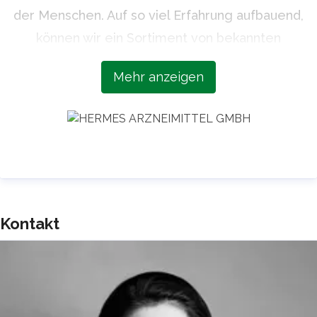
der Menschen. Auf so viel Erfahrung aufbauend,
können wir ein Sortiment von bekannten
Markenprodukten wie Biolectra, doc, Aspecton,
Mehr anzeigen
Betaisodona und ANTI BRUMM bieten, die
höchsten Qualitätsansprüchen und neuesten
wissenschaftlichen Erkenntnissen entsprechen.
Unsere Expertise, unsere Sorgfalt und unsere
Verlässlichkeit machen uns zu einem
geschätzten Partner der Apotheken.
Kontakt
Mehr unter
www.hermes-arzneimittel.com